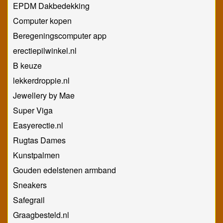
EPDM Dakbedekking
Computer kopen
Beregeningscomputer app
erectiepilwinkel.nl
B keuze
lekkerdroppie.nl
Jewellery by Mae
Super Viga
Easyerectie.nl
Rugtas Dames
Kunstpalmen
Gouden edelstenen armband
Sneakers
Safegrail
Graagbesteld.nl